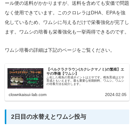
ール便の送料がかかりますが、送料を含めても安価で問題
なく使用できています。このクロレラはDHA、EPAを強
化しているため、ワムシに与えるだけで栄養強化が完了し
ます。ワムシの培養も栄養強化も一挙両得できるのです。
ワムシ培養の詳細は下記のページをご覧ください。
【ペルクラクラウン(カクレクマノミ)の繁殖】エ
サの準備【ワムシ】
ふ化した稚魚の育成ポイントはエサです。稚魚育成はエサ
育成ともいえます。最も重要な初期飼料、ワムシ。ワムシ
の培養方法を紹介します。
clownkaisui-lab.com
2024.02.05
2日目の水替えとワムシ投与