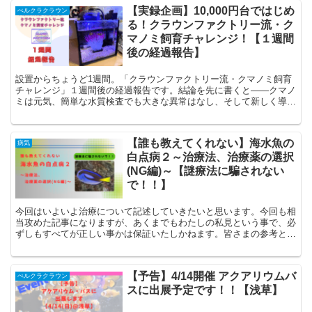
【実録企画】10,000円台ではじめ
ぺルクラクラウン
る！クラウンファクトリー流・ク
マノミ飼育チャレンジ！【１週間
後の経過報告】
設置からちょうど1週間。「クラウンファクトリー流・クマノミ飼育
チャレンジ」１週間後の経過報告です。結論を先に書くと――クマノ
ミは元気、簡単な水質検査でも大きな異常はなし、そして新しく導入
したLEDで水槽の印象がスマートになりました。今回は「1週間でや
ったこと」と「今の状態」を報告します。
【誰も教えてくれない】海水魚の
病気
白点病２～治療法、治療薬の選択
(NG編)～【謎療法に騙されない
で！！】
今回はいよいよ治療について記述していきたいと思います。今回も相
当攻めた記事になりますが、あくまでもわたしの私見という事で、必
ずしもすべてが正しい事かは保証いたしかねます。皆さまの参考とな
れば幸いです。
【予告】4/14開催 アクアリウムバ
ぺルクラクラウン
スに出展予定です！！【浅草】