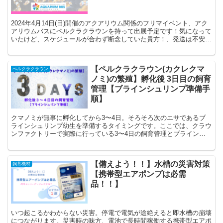
2024年4月14日(日)開催のアクアリウム関係のフリマイベント、アク
アリウムバスにペルクラクラウンを持って出展予定です！気になって
いたけど、スケジュールが合わず断念していた貴方！、発送は不安だ
った貴方！、現物を見たいと考えていた貴方！、ヤフオクのアカウン
トをお持ちでない貴方！、ブリードの方法が気になっていた貴方！、
この機会に是非お越しください。
【ペルクラクラウン(カクレクマ
ぺルクラクラウン
ノミ)の繁殖】孵化後 3日目の飼育
管理【ブラインシュリンプ準備手
順】
クマノミが無事に孵化してから3〜4日。そろそろ次のエサであるブ
ラインシュリンプ幼生を準備するタイミングです。ここでは、クラウ
ンファクトリーで実際に行っている3〜4日の飼育管理とブラインシ
ュリンプの準備手順を紹介します。
【備えよう！！】水槽の災害対策
飼育機材
【携帯型エアポンプは必需
品！！】
いつ起こるかわからない災害。停電で電気が途絶えると即水槽の崩壊
につながります。災害時の味方、電池で長時間稼働する携帯型エアポ