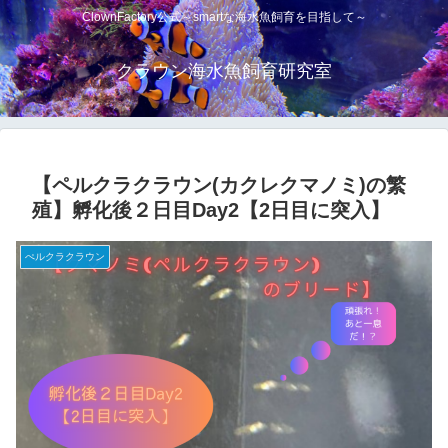
ClownFactory公式～smartな海水魚飼育を目指して～
クラウン海水魚飼育研究室
【ペルクラクラウン(カクレクマノミ)の繁
殖】孵化後２日目Day2【2日目に突入】
ぺルクラクラウン