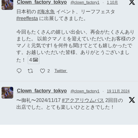
Clown_factory_tokyo
@clown_factory1
·
1 10月
日本初の
#海水魚
イベント、リーフフェスタ
#reeffesta
に出展してきました。
今回もたくさんの嬉しい出会い、再会がたくさんあり
ました。 以前クマノミを迎えていただいたお客様のク
マノミ元気です! を何件も聞けてとても嬉しかったで
す。お越しいただいた皆様、ありがとうございまし
た！
4
2
Twitter
Clown_factory_tokyo
@clown_factory1
·
19 11月 2024
〜御礼〜2024/11/17
#アクアリウムバス
2回目の
出店でした。とても楽しいひとときでした！
全てのお客様、協力してイベントを盛り上げてくださ
った他の出店者の皆様、一緒に出店を支えてくれた親
友に心から感謝申し上げます。
2