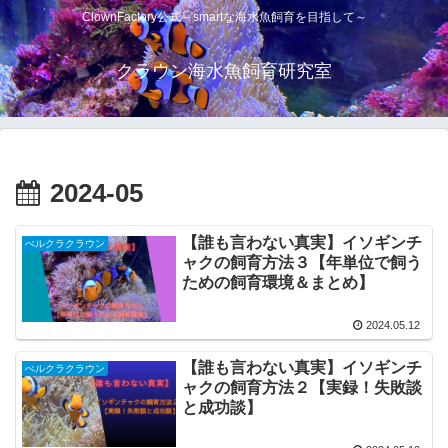
ClownFactory公式～smartな海水魚飼育を目指して～
クラウン海水魚飼育研究室
2024-05
【誰も言わない真実】イソギンチ
ぺルクラクラウン
ャクの飼育方法３【年単位で飼う
ための飼育環境＆まとめ】
2024.05.12
【誰も言わない真実】イソギンチ
ぺルクラクラウン
ャクの飼育方法２【実録！失敗談
と成功談】