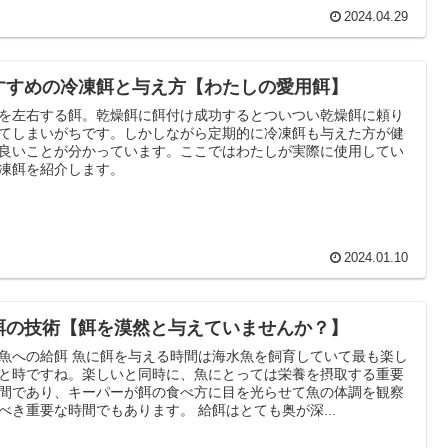
2024.04.29
すすめの冷凍餌と与え方【わたしの愛用餌】
を左右する餌。乾燥餌に餌付け成功するとついつい乾燥餌に頼り
てしまいがちです。しかしながら定期的に冷凍餌も与えた方が健
良いことが分かっています。ここではわたしが実際に使用してい
凍餌を紹介します。
2024.01.10
餌の技術【餌を漠然と与えていませんか？】
魚への給餌 魚に餌を与える時間は海水魚を飼育していて最も楽し
と時ですね。楽しいと同時に、魚にとっては栄養を摂取する重要
間であり、キーパーが餌の食べ方に目を光らせて魚の体調を観察
べき重要な時間でもあります。 給餌はとても奥が深...