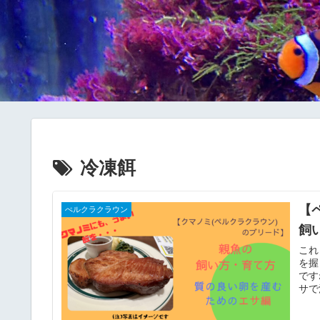
冷凍餌
【
ぺルクラクラウン
飼
これ
を握
です
サで