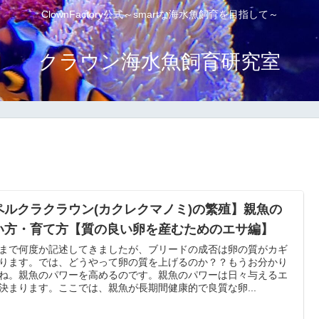
ClownFactory公式～smartな海水魚飼育を目指して～
クラウン海水魚飼育研究室
ペルクラクラウン(カクレクマノミ)の繁殖】親魚の
い方・育て方【質の良い卵を産むためのエサ編】
まで何度か記述してきましたが、ブリードの成否は卵の質がカギ
ります。では、どうやって卵の質を上げるのか？？もうお分かり
ね。親魚のパワーを高めるのです。親魚のパワーは日々与えるエ
決まります。ここでは、親魚が長期間健康的で良質な卵...