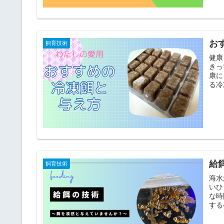
お
飼育技術
健康
きっ
康に
る冷
給
飼育技術
海水
いひ
な時
する