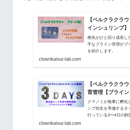
【ペルクラクラウ
インシュリンプ】
稚魚がひと回り成長し
手なブライン管理がブ
を紹介します。
clownkaisui-lab.com
【ペルクラクラウ
育管理【ブライン
クマノミが無事に孵化
ンプ幼生を準備するタ
行っている3〜4日の
clownkaisui-lab.com