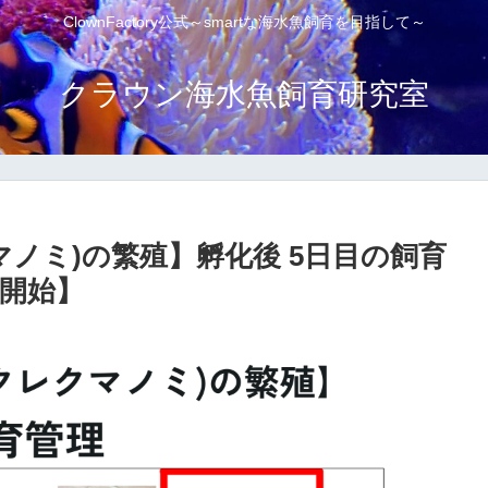
ClownFactory公式～smartな海水魚飼育を目指して～
クラウン海水魚飼育研究室
ノミ)の繁殖】孵化後 5日目の飼育
開始】