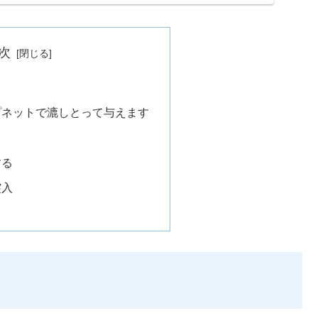
次
プネットで漉しとって与えます
する
突入