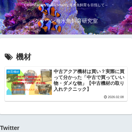
ClownFactory公式～smartな海水魚飼育を目指して～
クラウン海水魚飼育研究室
機材
中古アクア機材は買い？実際に買
飼育機材
って分かった「中古で買っていい
物・ダメな物」【中古機材の取り
入れテクニック】
2026.02.08
Twitter