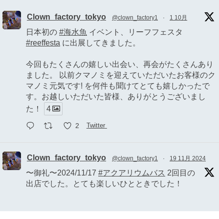
Clown_factory_tokyo
@clown_factory1
·
1 10月
日本初の
#海水魚
イベント、リーフフェスタ
#reeffesta
に出展してきました。
今回もたくさんの嬉しい出会い、再会がたくさんあり
ました。 以前クマノミを迎えていただいたお客様のク
マノミ元気です! を何件も聞けてとても嬉しかったで
す。お越しいただいた皆様、ありがとうございまし
た！
4
2
Twitter
Clown_factory_tokyo
@clown_factory1
·
19 11月 2024
〜御礼〜2024/11/17
#アクアリウムバス
2回目の
出店でした。とても楽しいひとときでした！
全てのお客様、協力してイベントを盛り上げてくださ
った他の出店者の皆様、一緒に出店を支えてくれた親