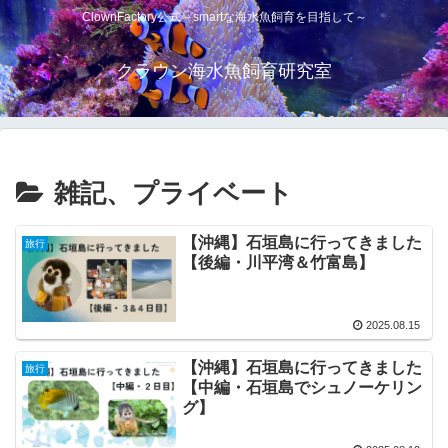
ClownFactory公式～smartな海水魚飼育を目指して～
クラウン海水魚飼育研究室
雑記、プライベート
【沖縄】石垣島に行ってきました
旅行
【後編・川平湾＆竹富島】
2025.08.15
【沖縄】石垣島に行ってきました
旅行
【中編・石垣島でシュノーケリン
グ】